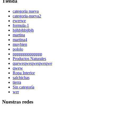
Tienda
categoria nueva
categoria-nueva2
ewerwe
formula-1
hjjhbjhbjjbjh
martina
martina4
muybien
pololo
pppppppppppppp
Productos Naturales
queweqweqweqweqwe
qwew
Ropa Interior
salchichas
tierra
Sin categoría
wer
Nuestras redes