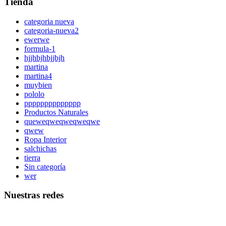
Tienda
categoria nueva
categoria-nueva2
ewerwe
formula-1
hjjhbjhbjjbjh
martina
martina4
muybien
pololo
pppppppppppppp
Productos Naturales
queweqweqweqweqwe
qwew
Ropa Interior
salchichas
tierra
Sin categoría
wer
Nuestras redes