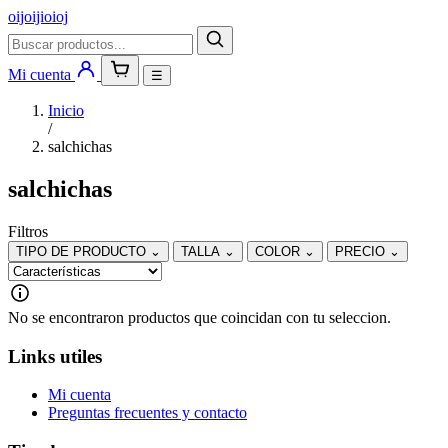
oijoijioioj
Mi cuenta
☰
Inicio
/
salchichas
salchichas
Filtros
TIPO DE PRODUCTO
⌄
TALLA
⌄
COLOR
⌄
PRECIO
⌄
No se encontraron productos que coincidan con tu seleccion.
Links utiles
Mi cuenta
Preguntas frecuentes y contacto